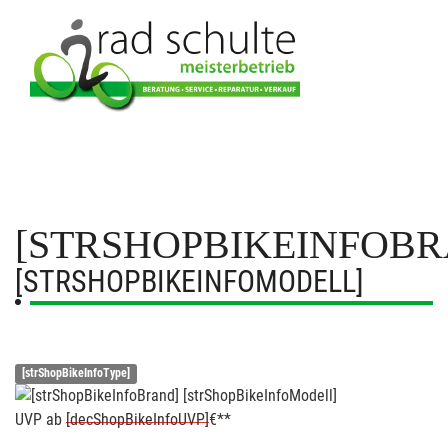
[STRSHOPBIKEINFOBR
[STRSHOPBIKEINFOMODELL]
[strShopBikeInfoType]
UVP
ab
[decShopBikeInfoUVP]
€**