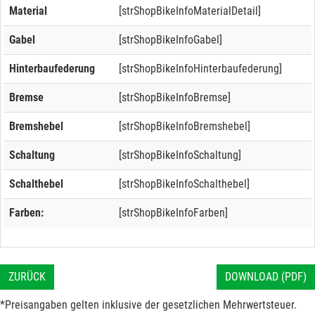
Material
[strShopBikeInfoMaterialDetail]
Gabel
[strShopBikeInfoGabel]
Hinterbaufederung
[strShopBikeInfoHinterbaufederung]
Bremse
[strShopBikeInfoBremse]
Bremshebel
[strShopBikeInfoBremshebel]
Schaltung
[strShopBikeInfoSchaltung]
Schalthebel
[strShopBikeInfoSchalthebel]
Farben:
[strShopBikeInfoFarben]
ZURÜCK
DOWNLOAD (PDF)
*Preisangaben gelten inklusive der gesetzlichen Mehrwertsteuer.