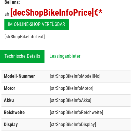
Bei uns:
[decShopBikeInfoPrice]
€*
ab
IM ONLINE-SHOP VERFÜGBAR
[strShopBikeInfoText]
Technische Details
Leasinganbieter
Modell-Nummer
[strShopBikeInfoModellNo]
Motor
[strShopBikeInfoMotor]
Akku
[strShopBikeInfoAkku]
Reichweite
[strShopBikeInfoReichweite]
Display
[strShopBikeInfoDisplay]