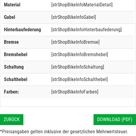
Material
[strShopBikeInfoMaterialDetail]
Gabel
[strShopBikeInfoGabel]
Hinterbaufederung
[strShopBikeInfoHinterbaufederung]
Bremse
[strShopBikeInfoBremse]
Bremshebel
[strShopBikeInfoBremshebel]
Schaltung
[strShopBikeInfoSchaltung]
Schalthebel
[strShopBikeInfoSchalthebel]
Farben:
[strShopBikeInfoFarben]
ZURÜCK
DOWNLOAD (PDF)
*Preisangaben gelten inklusive der gesetzlichen Mehrwertsteuer.