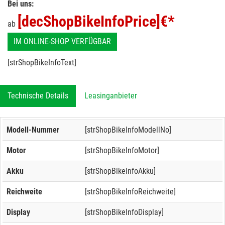
Bei uns:
[decShopBikeInfoPrice]
€*
ab
IM ONLINE-SHOP VERFÜGBAR
[strShopBikeInfoText]
Technische Details
Leasinganbieter
Modell-Nummer
[strShopBikeInfoModellNo]
Motor
[strShopBikeInfoMotor]
Akku
[strShopBikeInfoAkku]
Reichweite
[strShopBikeInfoReichweite]
Display
[strShopBikeInfoDisplay]