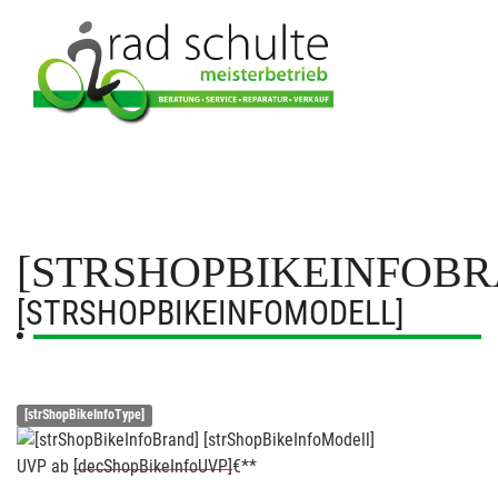
[STRSHOPBIKEINFOBR
[STRSHOPBIKEINFOMODELL]
[strShopBikeInfoType]
UVP
ab
[decShopBikeInfoUVP]
€**