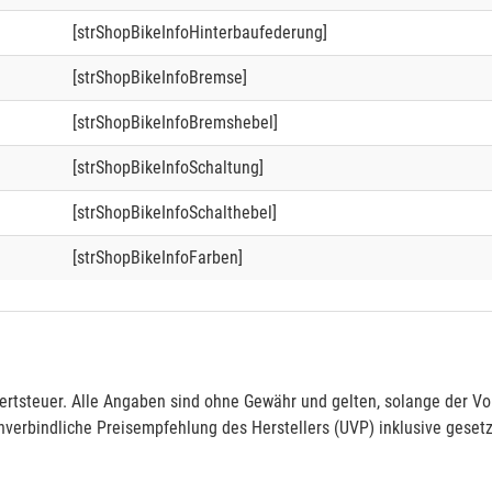
[strShopBikeInfoHinterbaufederung]
[strShopBikeInfoBremse]
[strShopBikeInfoBremshebel]
[strShopBikeInfoSchaltung]
[strShopBikeInfoSchalthebel]
[strShopBikeInfoFarben]
rtsteuer. Alle Angaben sind ohne Gewähr und gelten, solange der Vor
verbindliche Preisempfehlung des Herstellers (UVP) inklusive gesetz