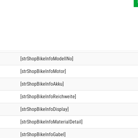
[strShopBikeInfoModellNo]
[strShopBikeInfoMotor]
[strShopBikeInfoAkku]
[strShopBikeInfoReichweite]
[strShopBikeInfoDisplay]
[strShopBikeInfoMaterialDetail]
[strShopBikeInfoGabel]