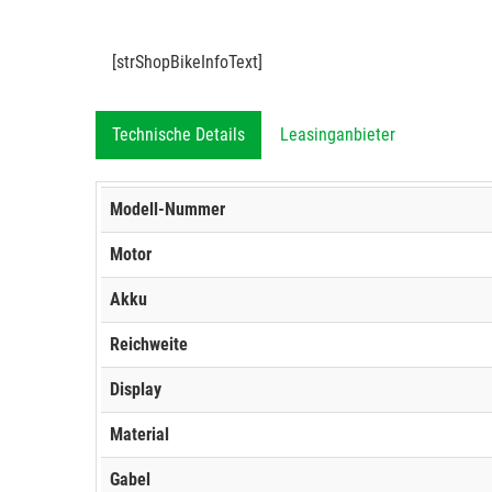
[strShopBikeInfoText]
Technische Details
Leasinganbieter
Modell-Nummer
Motor
Akku
Reichweite
Display
Material
Gabel