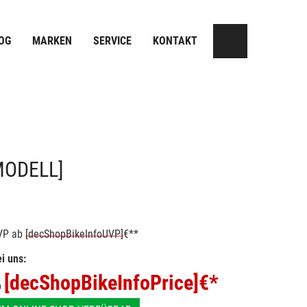
OG
MARKEN
SERVICE
KONTAKT
MODELL]
VP
ab
[decShopBikeInfoUVP]
€**
i uns:
[decShopBikeInfoPrice]
€*
b