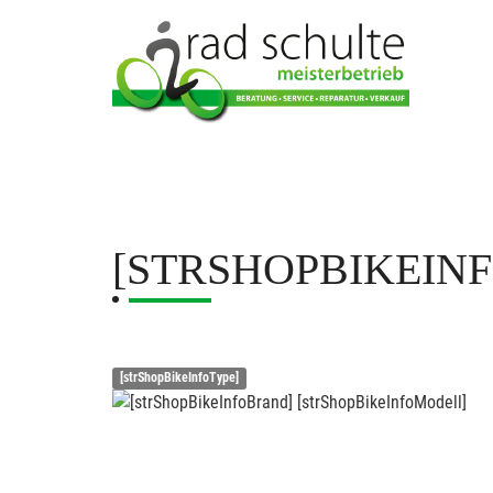
[STRSHOPBIKEIN
[strShopBikeInfoType]