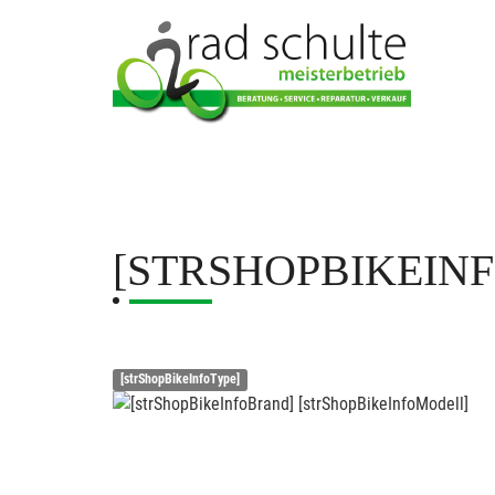
[STRSHOPBIKEIN
[strShopBikeInfoType]