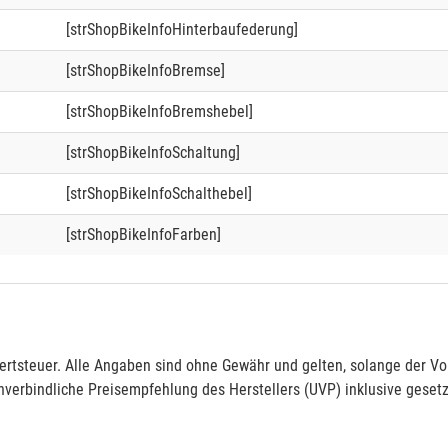
[strShopBikeInfoHinterbaufederung]
[strShopBikeInfoBremse]
[strShopBikeInfoBremshebel]
[strShopBikeInfoSchaltung]
[strShopBikeInfoSchalthebel]
[strShopBikeInfoFarben]
rtsteuer. Alle Angaben sind ohne Gewähr und gelten, solange der Vor
verbindliche Preisempfehlung des Herstellers (UVP) inklusive gesetz