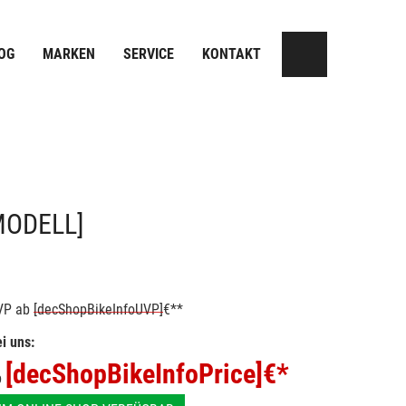
OG
MARKEN
SERVICE
KONTAKT
MODELL]
VP
ab
[decShopBikeInfoUVP]
€**
i uns:
[decShopBikeInfoPrice]
€*
b