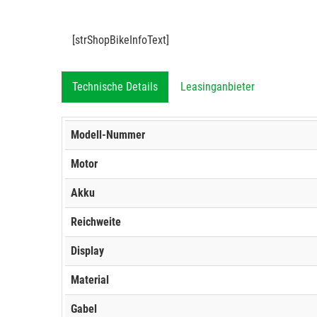
[strShopBikeInfoText]
Technische Details
Leasinganbieter
Modell-Nummer
Motor
Akku
Reichweite
Display
Material
Gabel