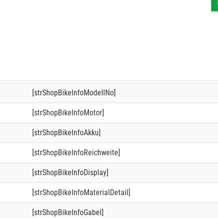
[strShopBikeInfoModellNo]
[strShopBikeInfoMotor]
[strShopBikeInfoAkku]
[strShopBikeInfoReichweite]
[strShopBikeInfoDisplay]
[strShopBikeInfoMaterialDetail]
[strShopBikeInfoGabel]