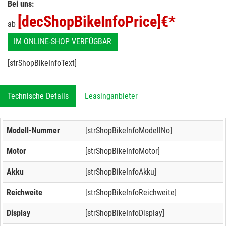
Bei uns:
[decShopBikeInfoPrice]
€*
ab
IM ONLINE-SHOP VERFÜGBAR
[strShopBikeInfoText]
Technische Details
Leasinganbieter
Modell-Nummer
[strShopBikeInfoModellNo]
Motor
[strShopBikeInfoMotor]
Akku
[strShopBikeInfoAkku]
Reichweite
[strShopBikeInfoReichweite]
Display
[strShopBikeInfoDisplay]