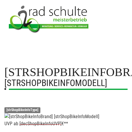
[STRSHOPBIKEINFOBR
[STRSHOPBIKEINFOMODELL]
[strShopBikeInfoType]
UVP
ab
[decShopBikeInfoUVP]
€**