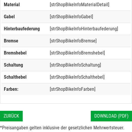
Material
[strShopBikeInfoMaterialDetail]
Gabel
[strShopBikeInfoGabel]
Hinterbaufederung
[strShopBikeInfoHinterbaufederung]
Bremse
[strShopBikeInfoBremse]
Bremshebel
[strShopBikeInfoBremshebel]
Schaltung
[strShopBikeInfoSchaltung]
Schalthebel
[strShopBikeInfoSchalthebel]
Farben:
[strShopBikeInfoFarben]
ZURÜCK
DOWNLOAD (PDF)
*Preisangaben gelten inklusive der gesetzlichen Mehrwertsteuer.