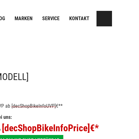
OG
MARKEN
SERVICE
KONTAKT
MODELL]
VP
ab
[decShopBikeInfoUVP]
€**
i uns:
[decShopBikeInfoPrice]
€*
b