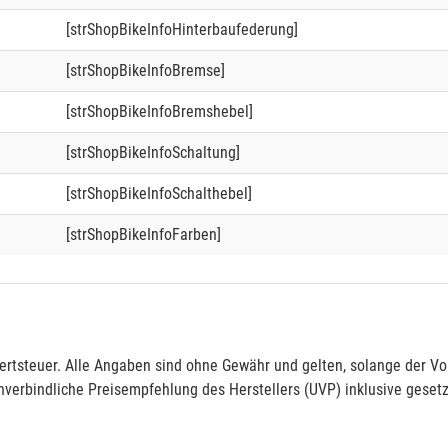
[strShopBikeInfoHinterbaufederung]
[strShopBikeInfoBremse]
[strShopBikeInfoBremshebel]
[strShopBikeInfoSchaltung]
[strShopBikeInfoSchalthebel]
[strShopBikeInfoFarben]
rtsteuer. Alle Angaben sind ohne Gewähr und gelten, solange der Vor
verbindliche Preisempfehlung des Herstellers (UVP) inklusive gesetz