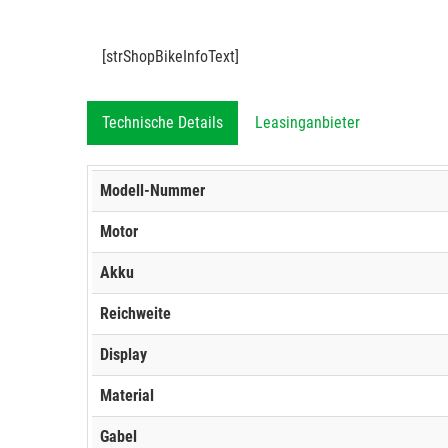
[strShopBikeInfoText]
Technische Details
Leasinganbieter
Modell-Nummer
Motor
Akku
Reichweite
Display
Material
Gabel