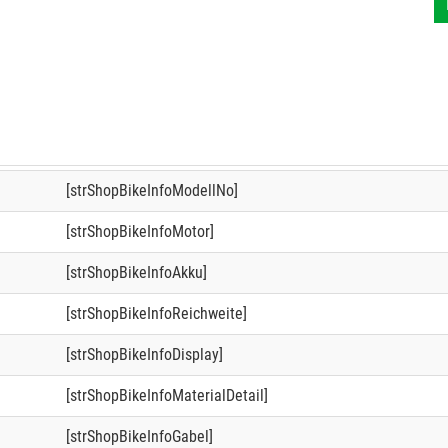
[strShopBikeInfoModellNo]
[strShopBikeInfoMotor]
[strShopBikeInfoAkku]
[strShopBikeInfoReichweite]
[strShopBikeInfoDisplay]
[strShopBikeInfoMaterialDetail]
[strShopBikeInfoGabel]