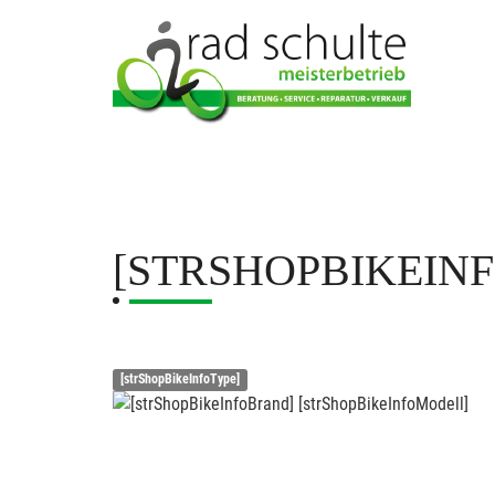
[STRSHOPBIKEIN
[strShopBikeInfoType]