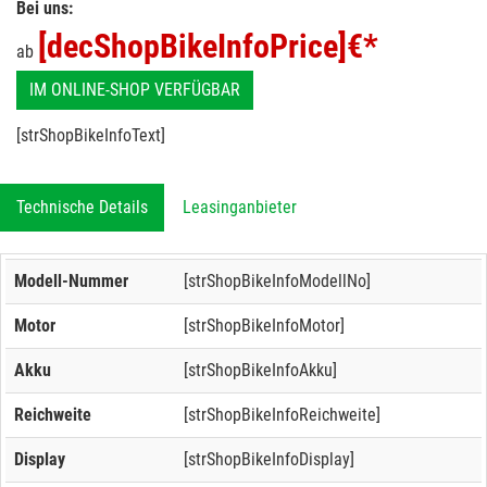
Bei uns:
[decShopBikeInfoPrice]
€*
ab
IM ONLINE-SHOP VERFÜGBAR
[strShopBikeInfoText]
Technische Details
Leasinganbieter
Modell-Nummer
[strShopBikeInfoModellNo]
Motor
[strShopBikeInfoMotor]
Akku
[strShopBikeInfoAkku]
Reichweite
[strShopBikeInfoReichweite]
Display
[strShopBikeInfoDisplay]