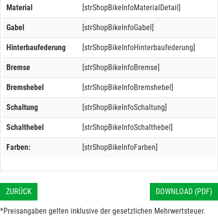
Material
[strShopBikeInfoMaterialDetail]
Gabel
[strShopBikeInfoGabel]
Hinterbaufederung
[strShopBikeInfoHinterbaufederung]
Bremse
[strShopBikeInfoBremse]
Bremshebel
[strShopBikeInfoBremshebel]
Schaltung
[strShopBikeInfoSchaltung]
Schalthebel
[strShopBikeInfoSchalthebel]
Farben:
[strShopBikeInfoFarben]
ZURÜCK
DOWNLOAD (PDF)
*Preisangaben gelten inklusive der gesetzlichen Mehrwertsteuer.