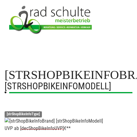
[STRSHOPBIKEINFOBR
[STRSHOPBIKEINFOMODELL]
[strShopBikeInfoType]
UVP
ab
[decShopBikeInfoUVP]
€**