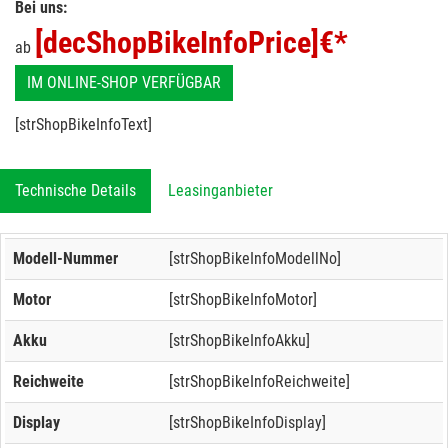
Bei uns:
[decShopBikeInfoPrice]
€*
ab
IM ONLINE-SHOP VERFÜGBAR
[strShopBikeInfoText]
Technische Details
Leasinganbieter
Modell-Nummer
[strShopBikeInfoModellNo]
Motor
[strShopBikeInfoMotor]
Akku
[strShopBikeInfoAkku]
Reichweite
[strShopBikeInfoReichweite]
Display
[strShopBikeInfoDisplay]