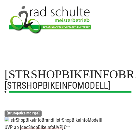
[STRSHOPBIKEINFOBR
[STRSHOPBIKEINFOMODELL]
[strShopBikeInfoType]
UVP
ab
[decShopBikeInfoUVP]
€**