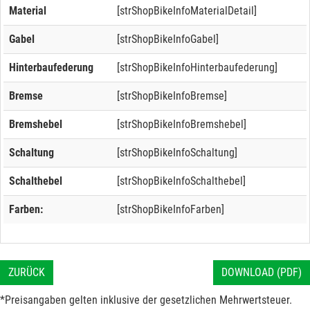
Material
[strShopBikeInfoMaterialDetail]
Gabel
[strShopBikeInfoGabel]
Hinterbaufederung
[strShopBikeInfoHinterbaufederung]
Bremse
[strShopBikeInfoBremse]
Bremshebel
[strShopBikeInfoBremshebel]
Schaltung
[strShopBikeInfoSchaltung]
Schalthebel
[strShopBikeInfoSchalthebel]
Farben:
[strShopBikeInfoFarben]
ZURÜCK
DOWNLOAD (PDF)
*Preisangaben gelten inklusive der gesetzlichen Mehrwertsteuer.