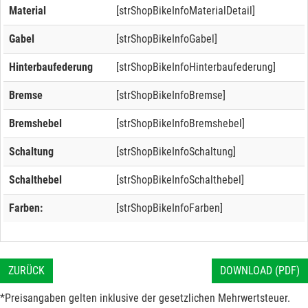
Material
[strShopBikeInfoMaterialDetail]
Gabel
[strShopBikeInfoGabel]
Hinterbaufederung
[strShopBikeInfoHinterbaufederung]
Bremse
[strShopBikeInfoBremse]
Bremshebel
[strShopBikeInfoBremshebel]
Schaltung
[strShopBikeInfoSchaltung]
Schalthebel
[strShopBikeInfoSchalthebel]
Farben:
[strShopBikeInfoFarben]
ZURÜCK
DOWNLOAD (PDF)
*Preisangaben gelten inklusive der gesetzlichen Mehrwertsteuer.