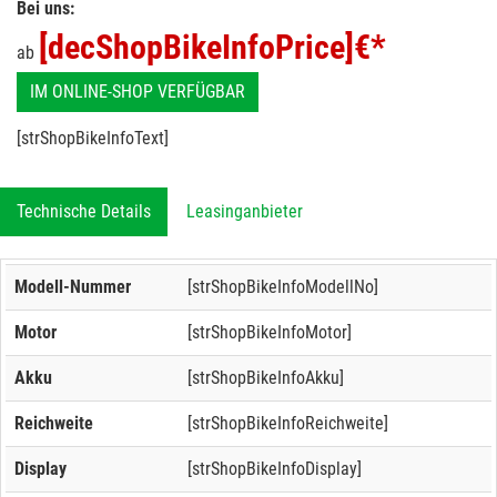
Bei uns:
[decShopBikeInfoPrice]
€*
ab
IM ONLINE-SHOP VERFÜGBAR
[strShopBikeInfoText]
Technische Details
Leasinganbieter
Modell-Nummer
[strShopBikeInfoModellNo]
Motor
[strShopBikeInfoMotor]
Akku
[strShopBikeInfoAkku]
Reichweite
[strShopBikeInfoReichweite]
Display
[strShopBikeInfoDisplay]