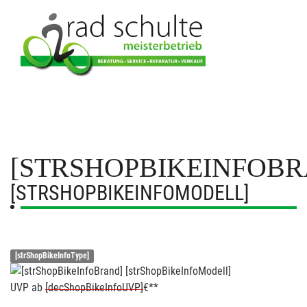
[STRSHOPBIKEINFOBR
[STRSHOPBIKEINFOMODELL]
[strShopBikeInfoType]
UVP
ab
[decShopBikeInfoUVP]
€**