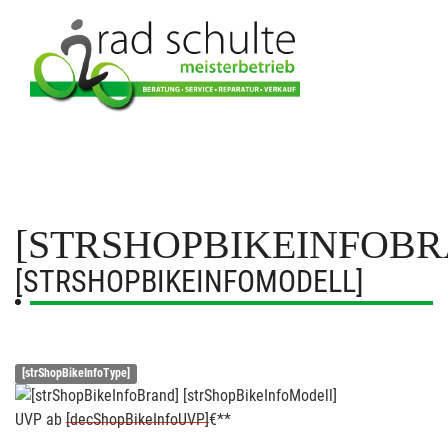
[STRSHOPBIKEINFOBR
[STRSHOPBIKEINFOMODELL]
[strShopBikeInfoType]
UVP
ab
[decShopBikeInfoUVP]
€**