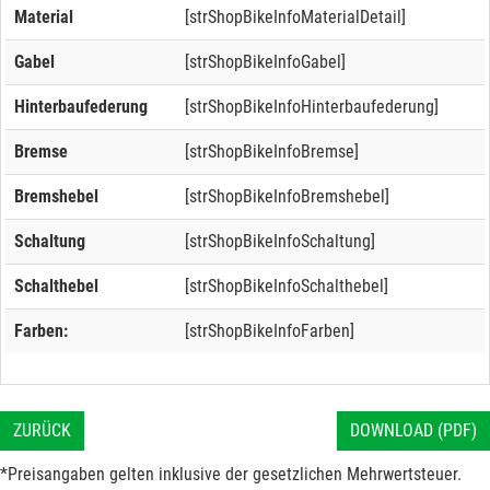
Material
[strShopBikeInfoMaterialDetail]
Gabel
[strShopBikeInfoGabel]
Hinterbaufederung
[strShopBikeInfoHinterbaufederung]
Bremse
[strShopBikeInfoBremse]
Bremshebel
[strShopBikeInfoBremshebel]
Schaltung
[strShopBikeInfoSchaltung]
Schalthebel
[strShopBikeInfoSchalthebel]
Farben:
[strShopBikeInfoFarben]
ZURÜCK
DOWNLOAD (PDF)
*Preisangaben gelten inklusive der gesetzlichen Mehrwertsteuer.