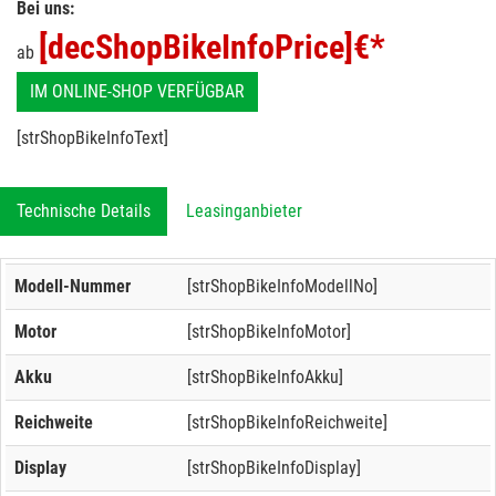
Bei uns:
[decShopBikeInfoPrice]
€*
ab
IM ONLINE-SHOP VERFÜGBAR
[strShopBikeInfoText]
Technische Details
Leasinganbieter
Modell-Nummer
[strShopBikeInfoModellNo]
Motor
[strShopBikeInfoMotor]
Akku
[strShopBikeInfoAkku]
Reichweite
[strShopBikeInfoReichweite]
Display
[strShopBikeInfoDisplay]