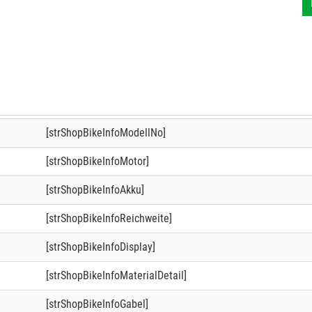
[strShopBikeInfoModellNo]
[strShopBikeInfoMotor]
[strShopBikeInfoAkku]
[strShopBikeInfoReichweite]
[strShopBikeInfoDisplay]
[strShopBikeInfoMaterialDetail]
[strShopBikeInfoGabel]