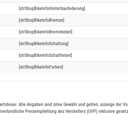
[strShopBikeInfoHinterbaufederung]
[strShopBikeInfoBremse]
[strShopBikeInfoBremshebel]
[strShopBikeInfoSchaltung]
[strShopBikeInfoSchalthebel]
[strShopBikeInfoFarben]
rtsteuer. Alle Angaben sind ohne Gewähr und gelten, solange der Vor
verbindliche Preisempfehlung des Herstellers (UVP) inklusive gesetz