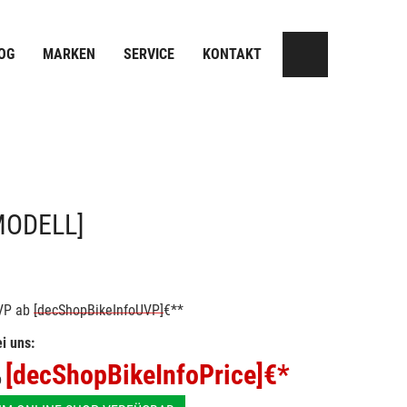
OG
MARKEN
SERVICE
KONTAKT
MODELL]
VP
ab
[decShopBikeInfoUVP]
€**
i uns:
[decShopBikeInfoPrice]
€*
b