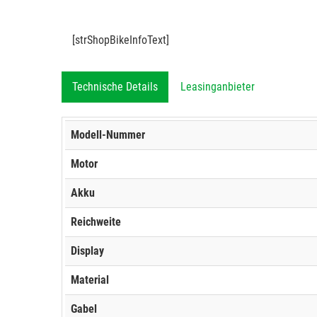
[strShopBikeInfoText]
Technische Details
Leasinganbieter
Modell-Nummer
Motor
Akku
Reichweite
Display
Material
Gabel