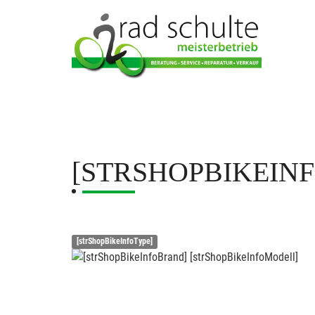
[STRSHOPBIKEIN
[strShopBikeInfoType]