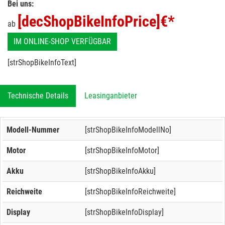
Bei uns:
[decShopBikeInfoPrice]
€*
ab
IM ONLINE-SHOP VERFÜGBAR
[strShopBikeInfoText]
Technische Details
Leasinganbieter
Modell-Nummer
[strShopBikeInfoModellNo]
Motor
[strShopBikeInfoMotor]
Akku
[strShopBikeInfoAkku]
Reichweite
[strShopBikeInfoReichweite]
Display
[strShopBikeInfoDisplay]