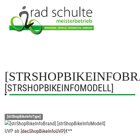
[STRSHOPBIKEINFOBR
[STRSHOPBIKEINFOMODELL]
[strShopBikeInfoType]
UVP
ab
[decShopBikeInfoUVP]
€**