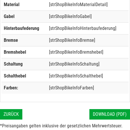
Material
[strShopBikeInfoMaterialDetail]
Gabel
[strShopBikeInfoGabel]
Hinterbaufederung
[strShopBikeInfoHinterbaufederung]
Bremse
[strShopBikeInfoBremse]
Bremshebel
[strShopBikeInfoBremshebel]
Schaltung
[strShopBikeInfoSchaltung]
Schalthebel
[strShopBikeInfoSchalthebel]
Farben:
[strShopBikeInfoFarben]
ZURÜCK
DOWNLOAD (PDF)
*Preisangaben gelten inklusive der gesetzlichen Mehrwertsteuer.