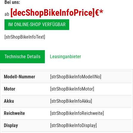
Bei uns:
[decShopBikeInfoPrice]
€*
ab
IM ONLINE-SHOP VERFÜGBAR
[strShopBikeInfoText]
Technische Details
Leasinganbieter
Modell-Nummer
[strShopBikeInfoModellNo]
Motor
[strShopBikeInfoMotor]
Akku
[strShopBikeInfoAkku]
Reichweite
[strShopBikeInfoReichweite]
Display
[strShopBikeInfoDisplay]