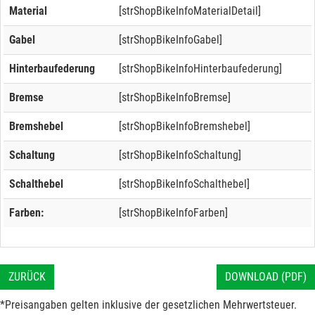
Material
[strShopBikeInfoMaterialDetail]
Gabel
[strShopBikeInfoGabel]
Hinterbaufederung
[strShopBikeInfoHinterbaufederung]
Bremse
[strShopBikeInfoBremse]
Bremshebel
[strShopBikeInfoBremshebel]
Schaltung
[strShopBikeInfoSchaltung]
Schalthebel
[strShopBikeInfoSchalthebel]
Farben:
[strShopBikeInfoFarben]
ZURÜCK
DOWNLOAD (PDF)
*Preisangaben gelten inklusive der gesetzlichen Mehrwertsteuer.