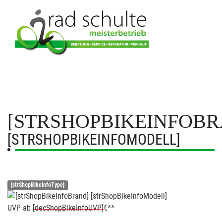
[STRSHOPBIKEINFOBR
[STRSHOPBIKEINFOMODELL]
[strShopBikeInfoType]
UVP
ab
[decShopBikeInfoUVP]
€**