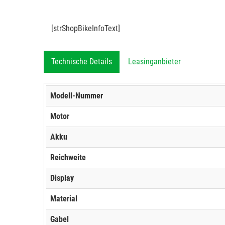
[strShopBikeInfoText]
Technische Details
Leasinganbieter
Modell-Nummer
Motor
Akku
Reichweite
Display
Material
Gabel