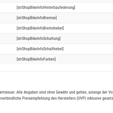
[strShopBikeInfoHinterbaufederung]
[strShopBikeInfoBremse]
[strShopBikeInfoBremshebel]
[strShopBikeInfoSchaltung]
[strShopBikeInfoSchalthebel]
[strShopBikeInfoFarben]
rtsteuer. Alle Angaben sind ohne Gewähr und gelten, solange der Vor
verbindliche Preisempfehlung des Herstellers (UVP) inklusive gesetz