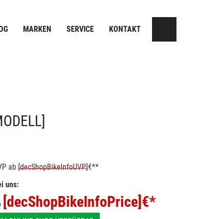
OG
MARKEN
SERVICE
KONTAKT
MODELL]
VP
ab
[decShopBikeInfoUVP]
€**
i uns:
[decShopBikeInfoPrice]
€*
b