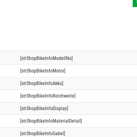
[strShopBikeInfoModellNo]
[strShopBikeInfoMotor]
[strShopBikeInfoAkku]
[strShopBikeInfoReichweite]
[strShopBikeInfoDisplay]
[strShopBikeInfoMaterialDetail]
[strShopBikeInfoGabel]