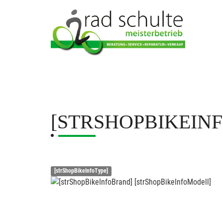
[STRSHOPBIKEIN
[strShopBikeInfoType]