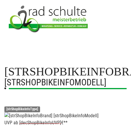
[STRSHOPBIKEINFOBR
[STRSHOPBIKEINFOMODELL]
[strShopBikeInfoType]
UVP
ab
[decShopBikeInfoUVP]
€**