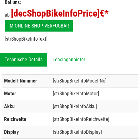
Bei uns:
[decShopBikeInfoPrice]
€*
ab
IM ONLINE-SHOP VERFÜGBAR
[strShopBikeInfoText]
Technische Details
Leasinganbieter
Modell-Nummer
[strShopBikeInfoModellNo]
Motor
[strShopBikeInfoMotor]
Akku
[strShopBikeInfoAkku]
Reichweite
[strShopBikeInfoReichweite]
Display
[strShopBikeInfoDisplay]