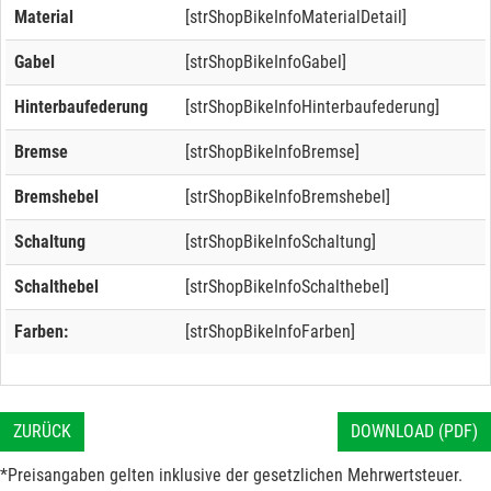
Material
[strShopBikeInfoMaterialDetail]
Gabel
[strShopBikeInfoGabel]
Hinterbaufederung
[strShopBikeInfoHinterbaufederung]
Bremse
[strShopBikeInfoBremse]
Bremshebel
[strShopBikeInfoBremshebel]
Schaltung
[strShopBikeInfoSchaltung]
Schalthebel
[strShopBikeInfoSchalthebel]
Farben:
[strShopBikeInfoFarben]
ZURÜCK
DOWNLOAD (PDF)
*Preisangaben gelten inklusive der gesetzlichen Mehrwertsteuer.