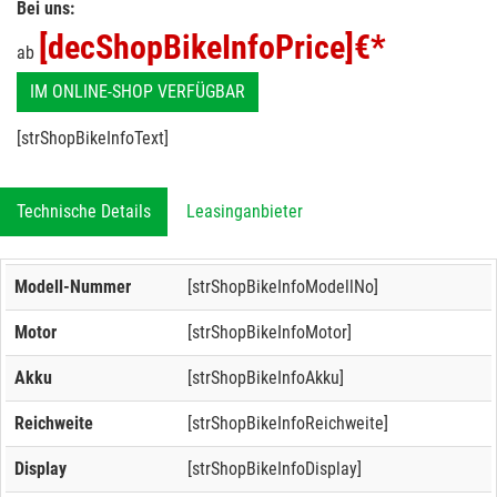
Bei uns:
[decShopBikeInfoPrice]
€*
ab
IM ONLINE-SHOP VERFÜGBAR
[strShopBikeInfoText]
Technische Details
Leasinganbieter
Modell-Nummer
[strShopBikeInfoModellNo]
Motor
[strShopBikeInfoMotor]
Akku
[strShopBikeInfoAkku]
Reichweite
[strShopBikeInfoReichweite]
Display
[strShopBikeInfoDisplay]