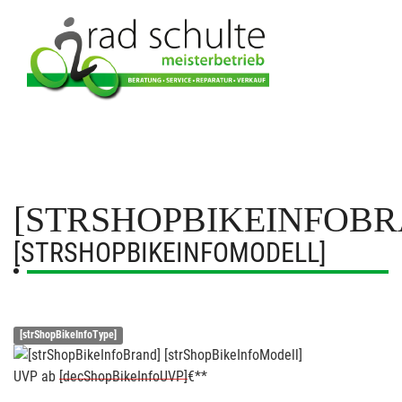
[STRSHOPBIKEINFOBR
[STRSHOPBIKEINFOMODELL]
[strShopBikeInfoType]
UVP
ab
[decShopBikeInfoUVP]
€**