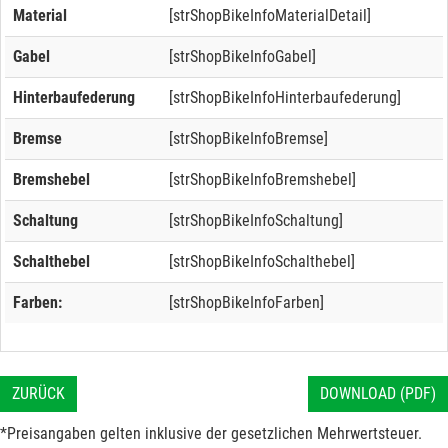
Material
[strShopBikeInfoMaterialDetail]
Gabel
[strShopBikeInfoGabel]
Hinterbaufederung
[strShopBikeInfoHinterbaufederung]
Bremse
[strShopBikeInfoBremse]
Bremshebel
[strShopBikeInfoBremshebel]
Schaltung
[strShopBikeInfoSchaltung]
Schalthebel
[strShopBikeInfoSchalthebel]
Farben:
[strShopBikeInfoFarben]
ZURÜCK
DOWNLOAD (PDF)
*Preisangaben gelten inklusive der gesetzlichen Mehrwertsteuer.