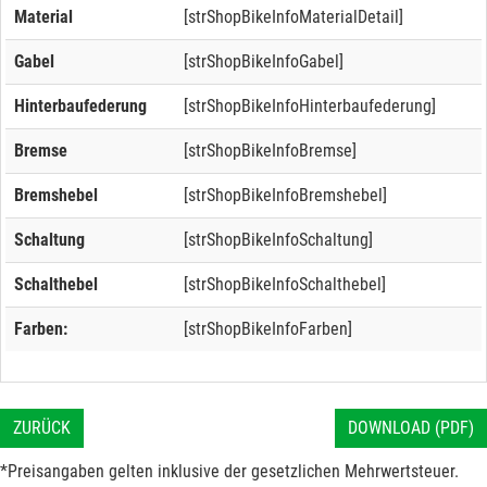
Material
[strShopBikeInfoMaterialDetail]
Gabel
[strShopBikeInfoGabel]
Hinterbaufederung
[strShopBikeInfoHinterbaufederung]
Bremse
[strShopBikeInfoBremse]
Bremshebel
[strShopBikeInfoBremshebel]
Schaltung
[strShopBikeInfoSchaltung]
Schalthebel
[strShopBikeInfoSchalthebel]
Farben:
[strShopBikeInfoFarben]
ZURÜCK
DOWNLOAD (PDF)
*Preisangaben gelten inklusive der gesetzlichen Mehrwertsteuer.