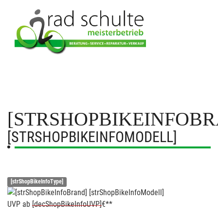
[STRSHOPBIKEINFOBR
[STRSHOPBIKEINFOMODELL]
[strShopBikeInfoType]
UVP
ab
[decShopBikeInfoUVP]
€**