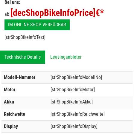
Bei uns:
[decShopBikeInfoPrice]
€*
ab
IM ONLINE-SHOP VERFÜGBAR
[strShopBikeInfoText]
Technische Details
Leasinganbieter
Modell-Nummer
[strShopBikeInfoModellNo]
Motor
[strShopBikeInfoMotor]
Akku
[strShopBikeInfoAkku]
Reichweite
[strShopBikeInfoReichweite]
Display
[strShopBikeInfoDisplay]