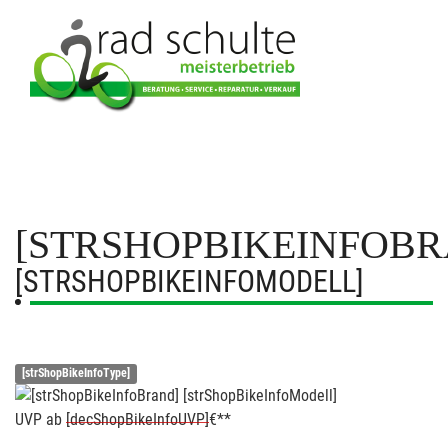
[STRSHOPBIKEINFOBR
[STRSHOPBIKEINFOMODELL]
[strShopBikeInfoType]
UVP
ab
[decShopBikeInfoUVP]
€**