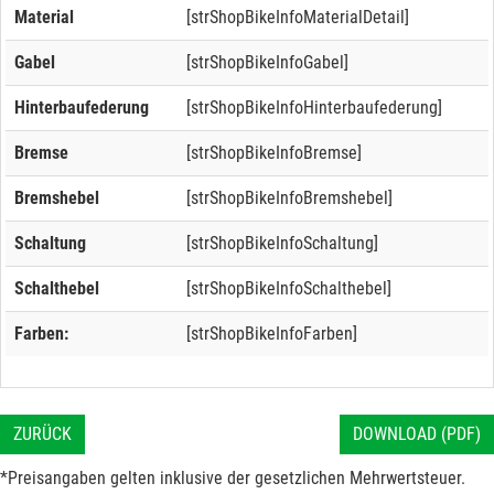
Material
[strShopBikeInfoMaterialDetail]
Gabel
[strShopBikeInfoGabel]
Hinterbaufederung
[strShopBikeInfoHinterbaufederung]
Bremse
[strShopBikeInfoBremse]
Bremshebel
[strShopBikeInfoBremshebel]
Schaltung
[strShopBikeInfoSchaltung]
Schalthebel
[strShopBikeInfoSchalthebel]
Farben:
[strShopBikeInfoFarben]
ZURÜCK
DOWNLOAD (PDF)
*Preisangaben gelten inklusive der gesetzlichen Mehrwertsteuer.