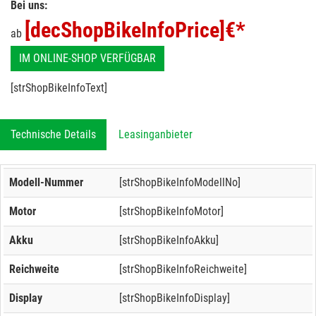
Bei uns:
[decShopBikeInfoPrice]
€*
ab
IM ONLINE-SHOP VERFÜGBAR
[strShopBikeInfoText]
Technische Details
Leasinganbieter
Modell-Nummer
[strShopBikeInfoModellNo]
Motor
[strShopBikeInfoMotor]
Akku
[strShopBikeInfoAkku]
Reichweite
[strShopBikeInfoReichweite]
Display
[strShopBikeInfoDisplay]