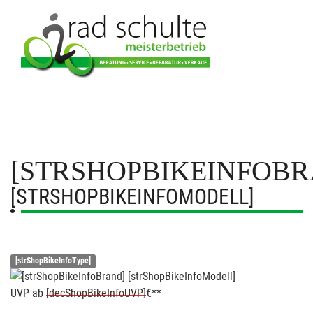
[STRSHOPBIKEINFOBR
[STRSHOPBIKEINFOMODELL]
[strShopBikeInfoType]
UVP
ab
[decShopBikeInfoUVP]
€**