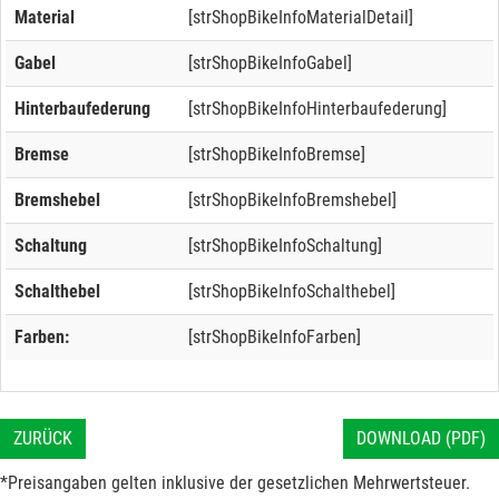
Material
[strShopBikeInfoMaterialDetail]
Gabel
[strShopBikeInfoGabel]
Hinterbaufederung
[strShopBikeInfoHinterbaufederung]
Bremse
[strShopBikeInfoBremse]
Bremshebel
[strShopBikeInfoBremshebel]
Schaltung
[strShopBikeInfoSchaltung]
Schalthebel
[strShopBikeInfoSchalthebel]
Farben:
[strShopBikeInfoFarben]
ZURÜCK
DOWNLOAD (PDF)
*Preisangaben gelten inklusive der gesetzlichen Mehrwertsteuer.