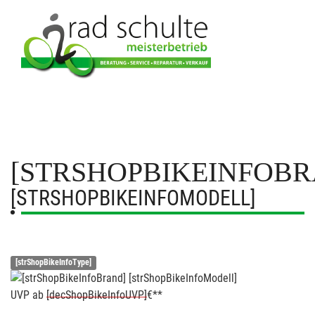
[STRSHOPBIKEINFOBR
[STRSHOPBIKEINFOMODELL]
[strShopBikeInfoType]
UVP
ab
[decShopBikeInfoUVP]
€**