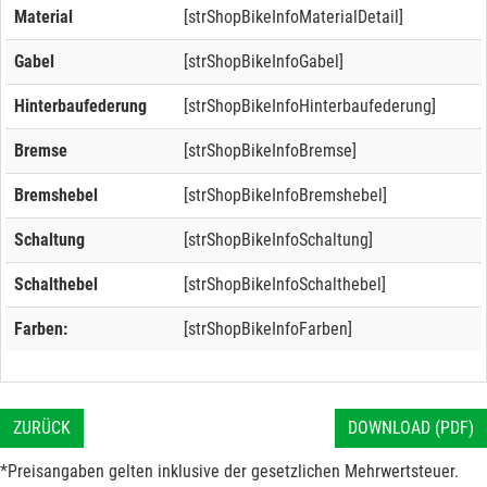
Material
[strShopBikeInfoMaterialDetail]
Gabel
[strShopBikeInfoGabel]
Hinterbaufederung
[strShopBikeInfoHinterbaufederung]
Bremse
[strShopBikeInfoBremse]
Bremshebel
[strShopBikeInfoBremshebel]
Schaltung
[strShopBikeInfoSchaltung]
Schalthebel
[strShopBikeInfoSchalthebel]
Farben:
[strShopBikeInfoFarben]
ZURÜCK
DOWNLOAD (PDF)
*Preisangaben gelten inklusive der gesetzlichen Mehrwertsteuer.