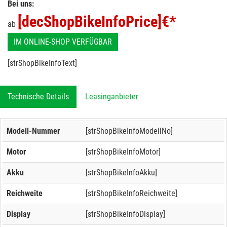
Bei uns:
[decShopBikeInfoPrice]
€*
ab
IM ONLINE-SHOP VERFÜGBAR
[strShopBikeInfoText]
Technische Details
Leasinganbieter
Modell-Nummer
[strShopBikeInfoModellNo]
Motor
[strShopBikeInfoMotor]
Akku
[strShopBikeInfoAkku]
Reichweite
[strShopBikeInfoReichweite]
Display
[strShopBikeInfoDisplay]