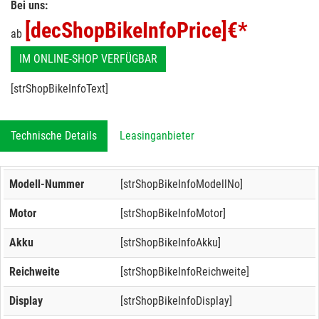
Bei uns:
[decShopBikeInfoPrice]
€*
ab
IM ONLINE-SHOP VERFÜGBAR
[strShopBikeInfoText]
Technische Details
Leasinganbieter
Modell-Nummer
[strShopBikeInfoModellNo]
Motor
[strShopBikeInfoMotor]
Akku
[strShopBikeInfoAkku]
Reichweite
[strShopBikeInfoReichweite]
Display
[strShopBikeInfoDisplay]