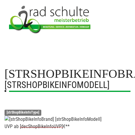
[STRSHOPBIKEINFOBR
[STRSHOPBIKEINFOMODELL]
[strShopBikeInfoType]
UVP
ab
[decShopBikeInfoUVP]
€**