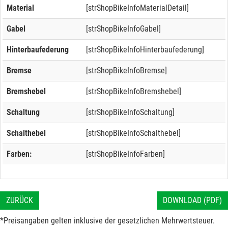
Material
[strShopBikeInfoMaterialDetail]
Gabel
[strShopBikeInfoGabel]
Hinterbaufederung
[strShopBikeInfoHinterbaufederung]
Bremse
[strShopBikeInfoBremse]
Bremshebel
[strShopBikeInfoBremshebel]
Schaltung
[strShopBikeInfoSchaltung]
Schalthebel
[strShopBikeInfoSchalthebel]
Farben:
[strShopBikeInfoFarben]
ZURÜCK
DOWNLOAD (PDF)
*Preisangaben gelten inklusive der gesetzlichen Mehrwertsteuer.