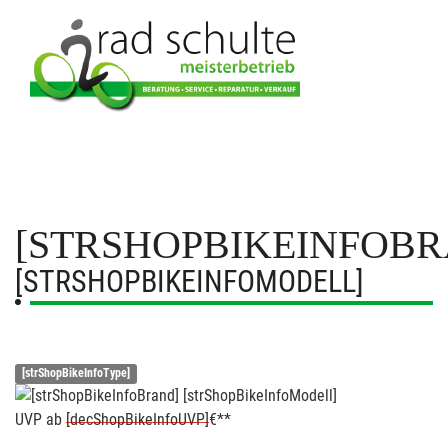
[STRSHOPBIKEINFOBR
[STRSHOPBIKEINFOMODELL]
[strShopBikeInfoType]
UVP
ab
[decShopBikeInfoUVP]
€**