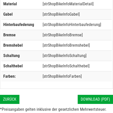
Material
[strShopBikeInfoMaterialDetail]
Gabel
[strShopBikeInfoGabel]
Hinterbaufederung
[strShopBikeInfoHinterbaufederung]
Bremse
[strShopBikeInfoBremse]
Bremshebel
[strShopBikeInfoBremshebel]
Schaltung
[strShopBikeInfoSchaltung]
Schalthebel
[strShopBikeInfoSchalthebel]
Farben:
[strShopBikeInfoFarben]
ZURÜCK
DOWNLOAD (PDF)
*Preisangaben gelten inklusive der gesetzlichen Mehrwertsteuer.