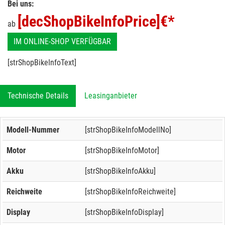
Bei uns:
[decShopBikeInfoPrice]
€*
ab
IM ONLINE-SHOP VERFÜGBAR
[strShopBikeInfoText]
Technische Details
Leasinganbieter
Modell-Nummer
[strShopBikeInfoModellNo]
Motor
[strShopBikeInfoMotor]
Akku
[strShopBikeInfoAkku]
Reichweite
[strShopBikeInfoReichweite]
Display
[strShopBikeInfoDisplay]