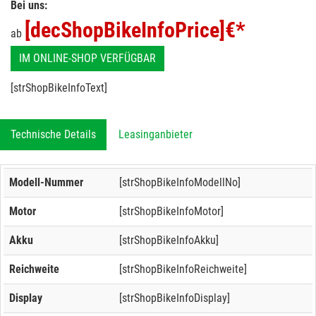
Bei uns:
[decShopBikeInfoPrice]
€*
ab
IM ONLINE-SHOP VERFÜGBAR
[strShopBikeInfoText]
Technische Details
Leasinganbieter
Modell-Nummer
[strShopBikeInfoModellNo]
Motor
[strShopBikeInfoMotor]
Akku
[strShopBikeInfoAkku]
Reichweite
[strShopBikeInfoReichweite]
Display
[strShopBikeInfoDisplay]