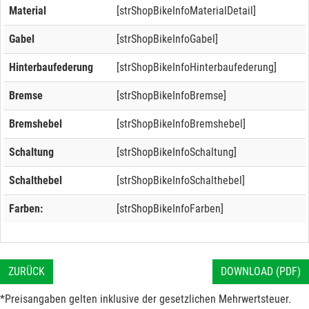
Material
[strShopBikeInfoMaterialDetail]
Gabel
[strShopBikeInfoGabel]
Hinterbaufederung
[strShopBikeInfoHinterbaufederung]
Bremse
[strShopBikeInfoBremse]
Bremshebel
[strShopBikeInfoBremshebel]
Schaltung
[strShopBikeInfoSchaltung]
Schalthebel
[strShopBikeInfoSchalthebel]
Farben:
[strShopBikeInfoFarben]
ZURÜCK
DOWNLOAD (PDF)
*Preisangaben gelten inklusive der gesetzlichen Mehrwertsteuer.