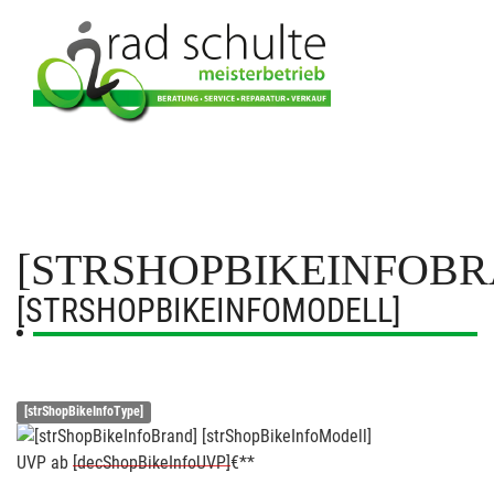
[STRSHOPBIKEINFOBR
[STRSHOPBIKEINFOMODELL]
[strShopBikeInfoType]
UVP
ab
[decShopBikeInfoUVP]
€**