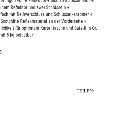
terungen von Rixen&Kaul + Inklusive abschließbarer
einem Reflektor und zwei Schlüsseln +
ach mit Reißverschluss und Schlüsselkarabiner +
Scotchlite Reflexmaterial an der Vorderseite +
chkeit für optionale Kartentasche und Safe-It in Gr.
it 5 kg belastbar
5
TEILEN: