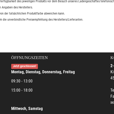
e Verfügbarkeit des jeweiligen Produkts vor dem Besuch unseres Ladengeschäftes telefonisch
n Angaben des Herstellers.
 von der tatsächlichen Produktfarbe abweichen kann.
um die unverbindliche Preisempfehlung des Herstellers/Lieferanten.
ÖFFNUNGSZEITEN
K
2-
Jetzt geschlossen!
Montag, Dienstag, Donnerstag, Freitag
Ki
45
09:30 - 13:00
15:00 - 18:00
Te
Fa
Mittwoch, Samstag