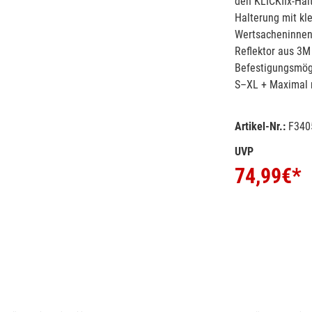
den KLICKfix-Hal
Halterung mit kl
Wertsacheninnenf
Reflektor aus 3M 
Befestigungsmögli
S–XL + Maximal m
Artikel-Nr.:
F340
UVP
74,99
€*