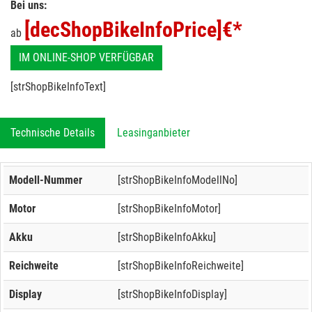
Bei uns:
[decShopBikeInfoPrice]
€*
ab
IM ONLINE-SHOP VERFÜGBAR
[strShopBikeInfoText]
Technische Details
Leasinganbieter
Modell-Nummer
[strShopBikeInfoModellNo]
Motor
[strShopBikeInfoMotor]
Akku
[strShopBikeInfoAkku]
Reichweite
[strShopBikeInfoReichweite]
Display
[strShopBikeInfoDisplay]