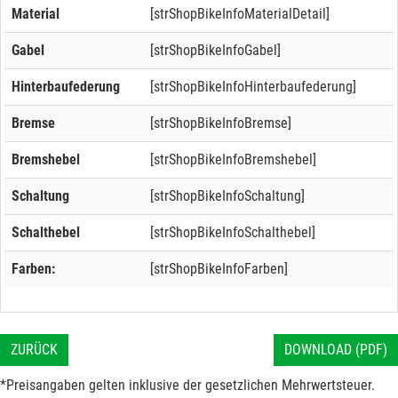
Material
[strShopBikeInfoMaterialDetail]
Gabel
[strShopBikeInfoGabel]
Hinterbaufederung
[strShopBikeInfoHinterbaufederung]
Bremse
[strShopBikeInfoBremse]
Bremshebel
[strShopBikeInfoBremshebel]
Schaltung
[strShopBikeInfoSchaltung]
Schalthebel
[strShopBikeInfoSchalthebel]
Farben:
[strShopBikeInfoFarben]
ZURÜCK
DOWNLOAD (PDF)
*Preisangaben gelten inklusive der gesetzlichen Mehrwertsteuer.