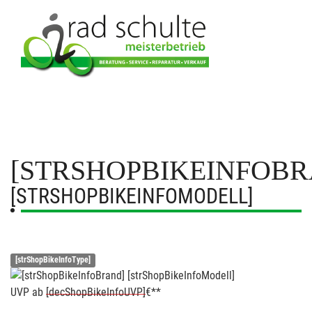
[STRSHOPBIKEINFOBR
[STRSHOPBIKEINFOMODELL]
[strShopBikeInfoType]
UVP
ab
[decShopBikeInfoUVP]
€**