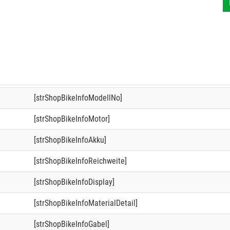
[strShopBikeInfoModellNo]
[strShopBikeInfoMotor]
[strShopBikeInfoAkku]
[strShopBikeInfoReichweite]
[strShopBikeInfoDisplay]
[strShopBikeInfoMaterialDetail]
[strShopBikeInfoGabel]