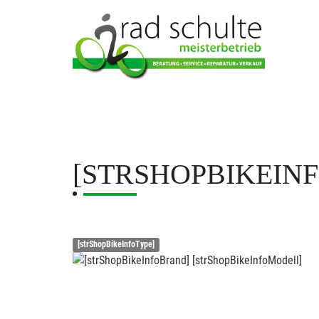
[STRSHOPBIKEIN
[strShopBikeInfoType]