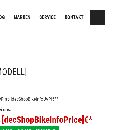
OG
MARKEN
SERVICE
KONTAKT
MODELL]
VP
ab
[decShopBikeInfoUVP]
€**
i uns:
[decShopBikeInfoPrice]
€*
b