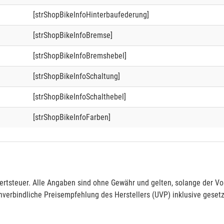
[strShopBikeInfoHinterbaufederung]
[strShopBikeInfoBremse]
[strShopBikeInfoBremshebel]
[strShopBikeInfoSchaltung]
[strShopBikeInfoSchalthebel]
[strShopBikeInfoFarben]
rtsteuer. Alle Angaben sind ohne Gewähr und gelten, solange der Vor
verbindliche Preisempfehlung des Herstellers (UVP) inklusive gesetz