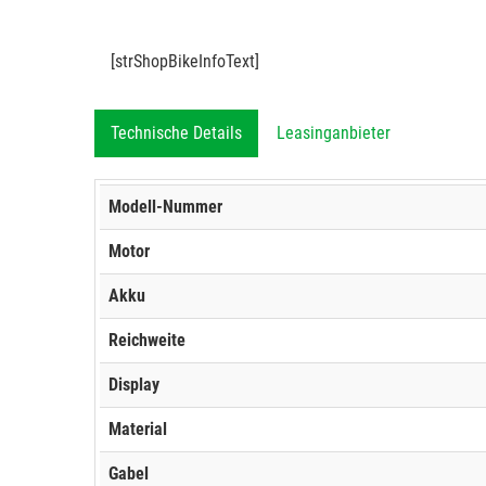
[strShopBikeInfoText]
Technische Details
Leasinganbieter
Modell-Nummer
Motor
Akku
Reichweite
Display
Material
Gabel