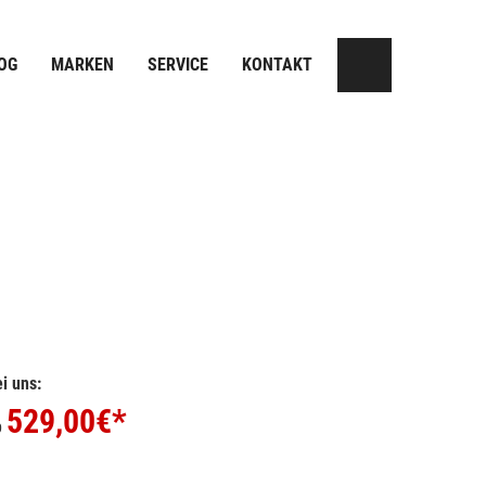
OG
MARKEN
SERVICE
KONTAKT
i uns:
529,00
€*
b