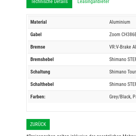
Technische Details
Leasinganbieter
Material
Aluminium
Gabel
Zoom CH386E
Bremse
VR:V-Brake A
Bremshebel
Shimano STEF
Schaltung
Shimano Tour
Schalthebel
Shimano STEF
Farben:
Grey/Black, P
ZURÜCK