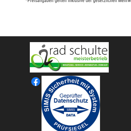
*Preisangaben gelten inklusive der gesetzlichen Mehrwe