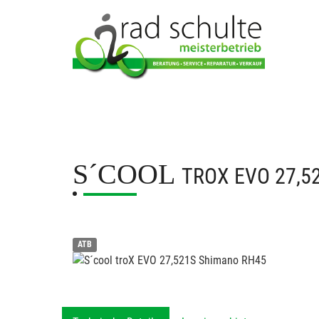
S´COOL
TROX EVO 27,5
ATB