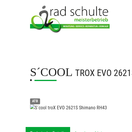
S´COOL
TROX EVO 262
ATB