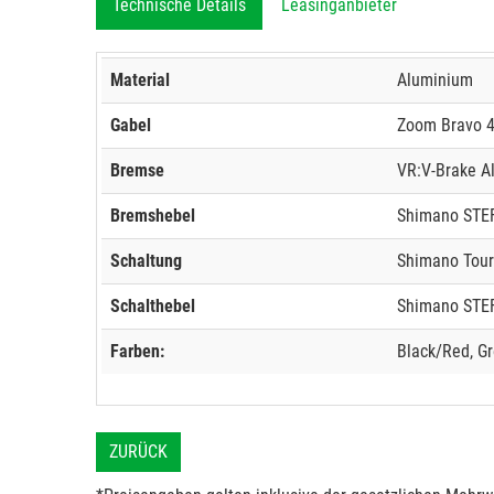
Technische Details
Leasinganbieter
Material
Aluminium
Gabel
Zoom Bravo 
Bremse
VR:V-Brake A
Bremshebel
Shimano STEF
Schaltung
Shimano Tour
Schalthebel
Shimano STEF
Farben:
Black/Red, G
ZURÜCK