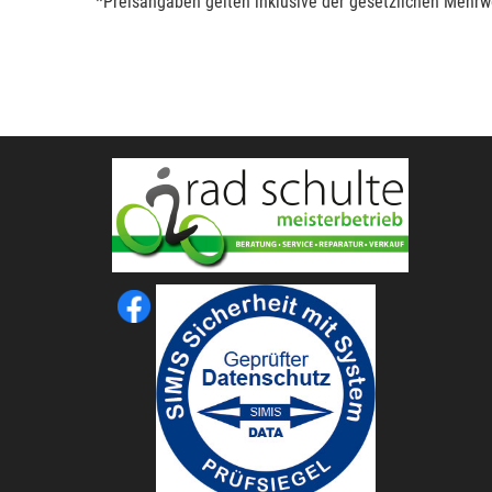
*Preisangaben gelten inklusive der gesetzlichen Mehrwe