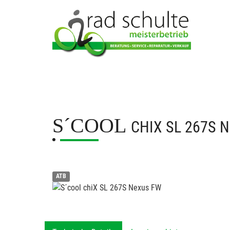
S´COOL
CHIX SL 267S 
ATB