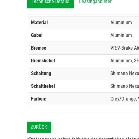
Technische Details
Leasinganbieter
Material
Aluminium
Gabel
Aluminium
Bremse
VR:V-Brake A
Bremshebel
Aluminium, 3Fi
Schaltung
Shimano Nexus
Schalthebel
Shimano Nexus
Farben:
Grey/Orange, 
ZURÜCK