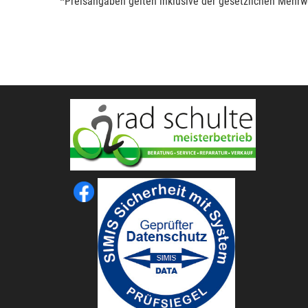
*Preisangaben gelten inklusive der gesetzlichen Mehrwe