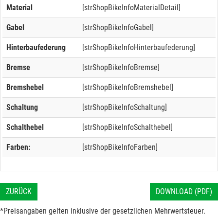
Material
[strShopBikeInfoMaterialDetail]
Gabel
[strShopBikeInfoGabel]
Hinterbaufederung
[strShopBikeInfoHinterbaufederung]
Bremse
[strShopBikeInfoBremse]
Bremshebel
[strShopBikeInfoBremshebel]
Schaltung
[strShopBikeInfoSchaltung]
Schalthebel
[strShopBikeInfoSchalthebel]
Farben:
[strShopBikeInfoFarben]
ZURÜCK
DOWNLOAD (PDF)
*Preisangaben gelten inklusive der gesetzlichen Mehrwertsteuer.