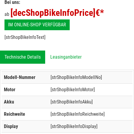
Bei uns:
[decShopBikeInfoPrice]
€*
ab
IM ONLINE-SHOP VERFÜGBAR
[strShopBikeInfoText]
Technische Details
Leasinganbieter
Modell-Nummer
[strShopBikeInfoModellNo]
Motor
[strShopBikeInfoMotor]
Akku
[strShopBikeInfoAkku]
Reichweite
[strShopBikeInfoReichweite]
Display
[strShopBikeInfoDisplay]