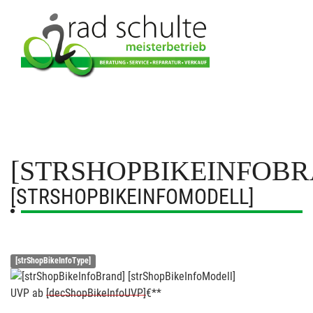
[STRSHOPBIKEINFOBR
[STRSHOPBIKEINFOMODELL]
[strShopBikeInfoType]
UVP
ab
[decShopBikeInfoUVP]
€**