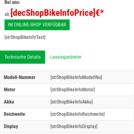
Bei uns:
[decShopBikeInfoPrice]
€*
ab
IM ONLINE-SHOP VERFÜGBAR
[strShopBikeInfoText]
Technische Details
Leasinganbieter
Modell-Nummer
[strShopBikeInfoModellNo]
Motor
[strShopBikeInfoMotor]
Akku
[strShopBikeInfoAkku]
Reichweite
[strShopBikeInfoReichweite]
Display
[strShopBikeInfoDisplay]