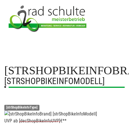
[STRSHOPBIKEINFOBR
[STRSHOPBIKEINFOMODELL]
[strShopBikeInfoType]
UVP
ab
[decShopBikeInfoUVP]
€**