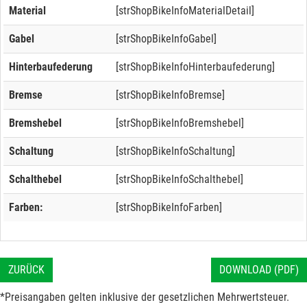
Material
[strShopBikeInfoMaterialDetail]
Gabel
[strShopBikeInfoGabel]
Hinterbaufederung
[strShopBikeInfoHinterbaufederung]
Bremse
[strShopBikeInfoBremse]
Bremshebel
[strShopBikeInfoBremshebel]
Schaltung
[strShopBikeInfoSchaltung]
Schalthebel
[strShopBikeInfoSchalthebel]
Farben:
[strShopBikeInfoFarben]
ZURÜCK
DOWNLOAD (PDF)
*Preisangaben gelten inklusive der gesetzlichen Mehrwertsteuer.