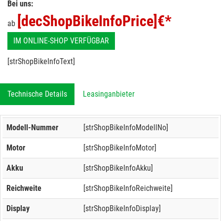
Bei uns:
[decShopBikeInfoPrice]
€*
ab
IM ONLINE-SHOP VERFÜGBAR
[strShopBikeInfoText]
Technische Details
Leasinganbieter
Modell-Nummer
[strShopBikeInfoModellNo]
Motor
[strShopBikeInfoMotor]
Akku
[strShopBikeInfoAkku]
Reichweite
[strShopBikeInfoReichweite]
Display
[strShopBikeInfoDisplay]