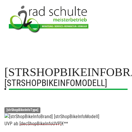
[STRSHOPBIKEINFOBR
[STRSHOPBIKEINFOMODELL]
[strShopBikeInfoType]
UVP
ab
[decShopBikeInfoUVP]
€**