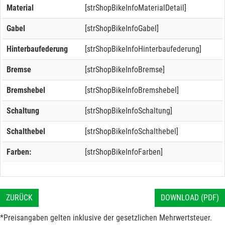
Material
[strShopBikeInfoMaterialDetail]
Gabel
[strShopBikeInfoGabel]
Hinterbaufederung
[strShopBikeInfoHinterbaufederung]
Bremse
[strShopBikeInfoBremse]
Bremshebel
[strShopBikeInfoBremshebel]
Schaltung
[strShopBikeInfoSchaltung]
Schalthebel
[strShopBikeInfoSchalthebel]
Farben:
[strShopBikeInfoFarben]
ZURÜCK
DOWNLOAD (PDF)
*Preisangaben gelten inklusive der gesetzlichen Mehrwertsteuer.