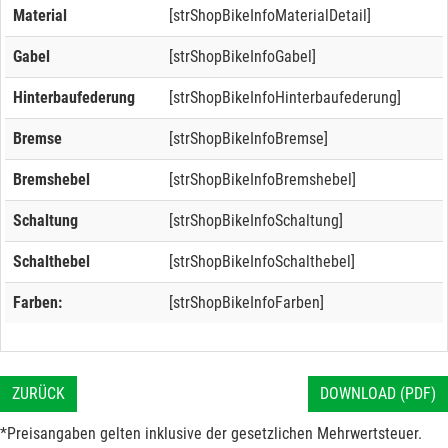
Material
[strShopBikeInfoMaterialDetail]
Gabel
[strShopBikeInfoGabel]
Hinterbaufederung
[strShopBikeInfoHinterbaufederung]
Bremse
[strShopBikeInfoBremse]
Bremshebel
[strShopBikeInfoBremshebel]
Schaltung
[strShopBikeInfoSchaltung]
Schalthebel
[strShopBikeInfoSchalthebel]
Farben:
[strShopBikeInfoFarben]
ZURÜCK
DOWNLOAD (PDF)
*Preisangaben gelten inklusive der gesetzlichen Mehrwertsteuer.