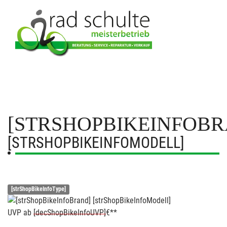
[STRSHOPBIKEINFOBR
[STRSHOPBIKEINFOMODELL]
[strShopBikeInfoType]
UVP
ab
[decShopBikeInfoUVP]
€**