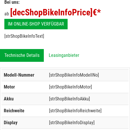
Bei uns:
[decShopBikeInfoPrice]
€*
ab
IM ONLINE-SHOP VERFÜGBAR
[strShopBikeInfoText]
Technische Details
Leasinganbieter
Modell-Nummer
[strShopBikeInfoModellNo]
Motor
[strShopBikeInfoMotor]
Akku
[strShopBikeInfoAkku]
Reichweite
[strShopBikeInfoReichweite]
Display
[strShopBikeInfoDisplay]