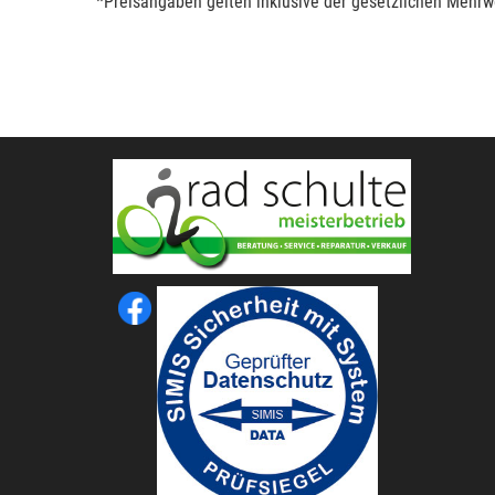
*Preisangaben gelten inklusive der gesetzlichen Mehrwe