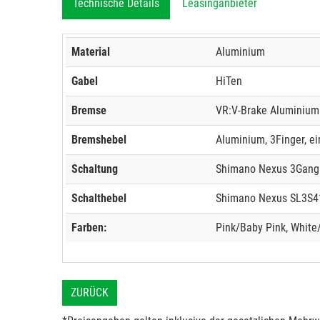
Technische Details
Leasinganbieter
Material
Aluminium
Gabel
HiTen
Bremse
VR:V-Brake Aluminium 
Bremshebel
Aluminium, 3Finger, ei
Schaltung
Shimano Nexus 3Gang 
Schalthebel
Shimano Nexus SL3S41E
Farben:
Pink/Baby Pink, White
ZURÜCK