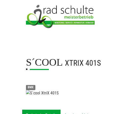
S´COOL
XTRIX 401S
BMX