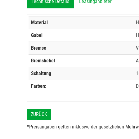
Technische Details
Leasinganbieter
Material
H
Gabel
H
Bremse
V
Bremshebel
A
Schaltung
1
Farben:
D
ZURÜCK
*Preisangaben gelten inklusive der gesetzlichen Mehrwe