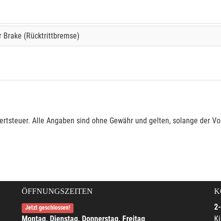
r Brake (Rücktrittbremse)
rtsteuer. Alle Angaben sind ohne Gewähr und gelten, solange der Vor
ÖFFNUNGSZEITEN
K
2-
Jetzt geschlossen!
Montag, Dienstag, Donnerstag, Freitag
Ki