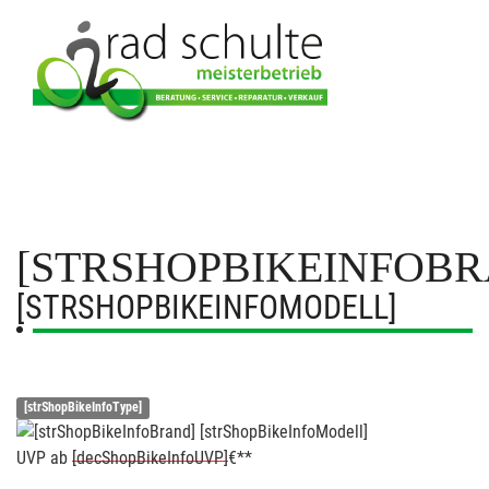
[STRSHOPBIKEINFOBR
[STRSHOPBIKEINFOMODELL]
[strShopBikeInfoType]
UVP
ab
[decShopBikeInfoUVP]
€**