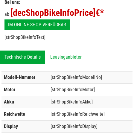
Bei uns:
[decShopBikeInfoPrice]
€*
ab
IM ONLINE-SHOP VERFÜGBAR
[strShopBikeInfoText]
Technische Details
Leasinganbieter
Modell-Nummer
[strShopBikeInfoModellNo]
Motor
[strShopBikeInfoMotor]
Akku
[strShopBikeInfoAkku]
Reichweite
[strShopBikeInfoReichweite]
Display
[strShopBikeInfoDisplay]