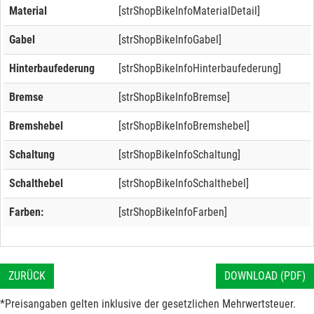
Material
[strShopBikeInfoMaterialDetail]
Gabel
[strShopBikeInfoGabel]
Hinterbaufederung
[strShopBikeInfoHinterbaufederung]
Bremse
[strShopBikeInfoBremse]
Bremshebel
[strShopBikeInfoBremshebel]
Schaltung
[strShopBikeInfoSchaltung]
Schalthebel
[strShopBikeInfoSchalthebel]
Farben:
[strShopBikeInfoFarben]
ZURÜCK
DOWNLOAD (PDF)
*Preisangaben gelten inklusive der gesetzlichen Mehrwertsteuer.