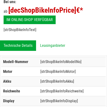
Bei uns:
[decShopBikeInfoPrice]
€*
ab
IM ONLINE-SHOP VERFÜGBAR
[strShopBikeInfoText]
Technische Details
Leasinganbieter
Modell-Nummer
[strShopBikeInfoModellNo]
Motor
[strShopBikeInfoMotor]
Akku
[strShopBikeInfoAkku]
Reichweite
[strShopBikeInfoReichweite]
Display
[strShopBikeInfoDisplay]