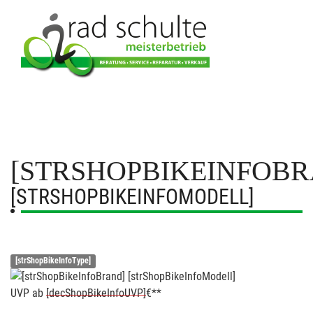
[STRSHOPBIKEINFOBR
[STRSHOPBIKEINFOMODELL]
[strShopBikeInfoType]
UVP
ab
[decShopBikeInfoUVP]
€**