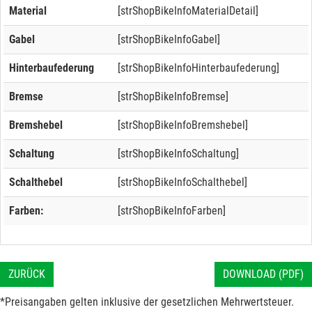
Material
[strShopBikeInfoMaterialDetail]
Gabel
[strShopBikeInfoGabel]
Hinterbaufederung
[strShopBikeInfoHinterbaufederung]
Bremse
[strShopBikeInfoBremse]
Bremshebel
[strShopBikeInfoBremshebel]
Schaltung
[strShopBikeInfoSchaltung]
Schalthebel
[strShopBikeInfoSchalthebel]
Farben:
[strShopBikeInfoFarben]
ZURÜCK
DOWNLOAD (PDF)
*Preisangaben gelten inklusive der gesetzlichen Mehrwertsteuer.