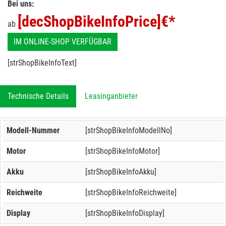
Bei uns:
[decShopBikeInfoPrice]
€*
ab
IM ONLINE-SHOP VERFÜGBAR
[strShopBikeInfoText]
Technische Details
Leasinganbieter
Modell-Nummer
[strShopBikeInfoModellNo]
Motor
[strShopBikeInfoMotor]
Akku
[strShopBikeInfoAkku]
Reichweite
[strShopBikeInfoReichweite]
Display
[strShopBikeInfoDisplay]