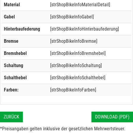
Material
[strShopBikeInfoMaterialDetail]
Gabel
[strShopBikeInfoGabel]
Hinterbaufederung
[strShopBikeInfoHinterbaufederung]
Bremse
[strShopBikeInfoBremse]
Bremshebel
[strShopBikeInfoBremshebel]
Schaltung
[strShopBikeInfoSchaltung]
Schalthebel
[strShopBikeInfoSchalthebel]
Farben:
[strShopBikeInfoFarben]
ZURÜCK
DOWNLOAD (PDF)
*Preisangaben gelten inklusive der gesetzlichen Mehrwertsteuer.