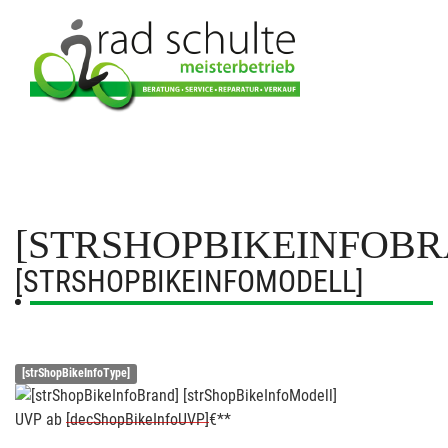
[STRSHOPBIKEINFOBR
[STRSHOPBIKEINFOMODELL]
[strShopBikeInfoType]
UVP
ab
[decShopBikeInfoUVP]
€**