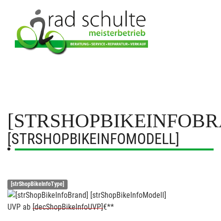
[STRSHOPBIKEINFOBR
[STRSHOPBIKEINFOMODELL]
[strShopBikeInfoType]
UVP
ab
[decShopBikeInfoUVP]
€**