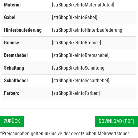
Material
[strShopBikeInfoMaterialDetail]
Gabel
[strShopBikeInfoGabel]
Hinterbaufederung
[strShopBikeInfoHinterbaufederung]
Bremse
[strShopBikeInfoBremse]
Bremshebel
[strShopBikeInfoBremshebel]
Schaltung
[strShopBikeInfoSchaltung]
Schalthebel
[strShopBikeInfoSchalthebel]
Farben:
[strShopBikeInfoFarben]
ZURÜCK
DOWNLOAD (PDF)
*Preisangaben gelten inklusive der gesetzlichen Mehrwertsteuer.