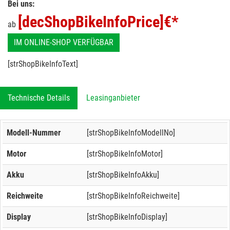
Bei uns:
[decShopBikeInfoPrice]
€*
ab
IM ONLINE-SHOP VERFÜGBAR
[strShopBikeInfoText]
Technische Details
Leasinganbieter
Modell-Nummer
[strShopBikeInfoModellNo]
Motor
[strShopBikeInfoMotor]
Akku
[strShopBikeInfoAkku]
Reichweite
[strShopBikeInfoReichweite]
Display
[strShopBikeInfoDisplay]