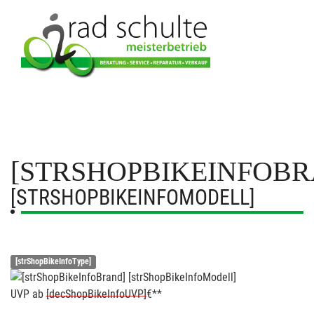
[STRSHOPBIKEINFOBR
[STRSHOPBIKEINFOMODELL]
[strShopBikeInfoType]
UVP
ab
[decShopBikeInfoUVP]
€**