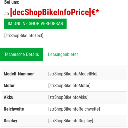
Bei uns:
[decShopBikeInfoPrice]
€*
ab
IM ONLINE-SHOP VERFÜGBAR
[strShopBikeInfoText]
Technische Details
Leasinganbieter
Modell-Nummer
[strShopBikeInfoModellNo]
Motor
[strShopBikeInfoMotor]
Akku
[strShopBikeInfoAkku]
Reichweite
[strShopBikeInfoReichweite]
Display
[strShopBikeInfoDisplay]