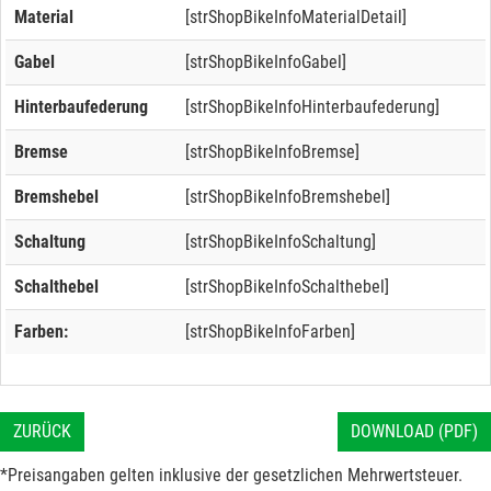
Material
[strShopBikeInfoMaterialDetail]
Gabel
[strShopBikeInfoGabel]
Hinterbaufederung
[strShopBikeInfoHinterbaufederung]
Bremse
[strShopBikeInfoBremse]
Bremshebel
[strShopBikeInfoBremshebel]
Schaltung
[strShopBikeInfoSchaltung]
Schalthebel
[strShopBikeInfoSchalthebel]
Farben:
[strShopBikeInfoFarben]
ZURÜCK
DOWNLOAD (PDF)
*Preisangaben gelten inklusive der gesetzlichen Mehrwertsteuer.