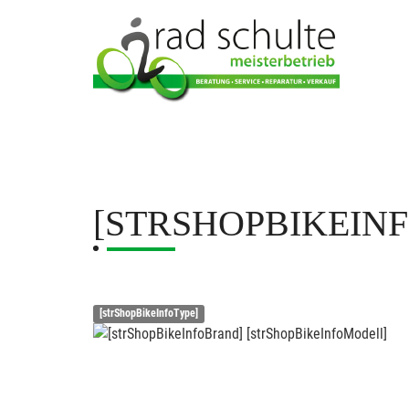
[STRSHOPBIKEIN
[strShopBikeInfoType]