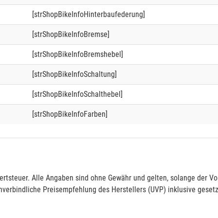
[strShopBikeInfoHinterbaufederung]
[strShopBikeInfoBremse]
[strShopBikeInfoBremshebel]
[strShopBikeInfoSchaltung]
[strShopBikeInfoSchalthebel]
[strShopBikeInfoFarben]
rtsteuer. Alle Angaben sind ohne Gewähr und gelten, solange der Vor
verbindliche Preisempfehlung des Herstellers (UVP) inklusive gesetz