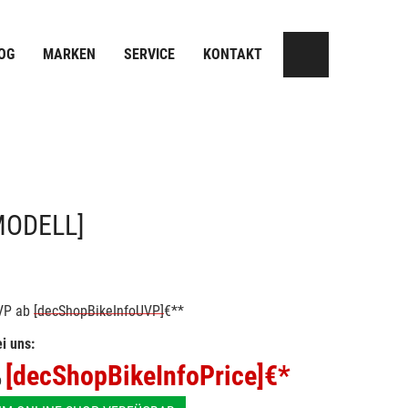
OG
MARKEN
SERVICE
KONTAKT
MODELL]
VP
ab
[decShopBikeInfoUVP]
€**
i uns:
[decShopBikeInfoPrice]
€*
b