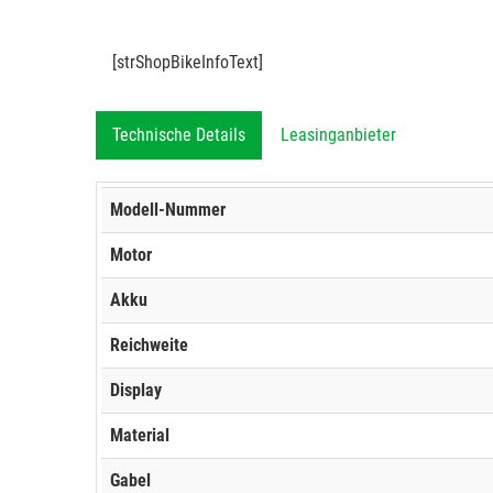
[strShopBikeInfoText]
Technische Details
Leasinganbieter
Modell-Nummer
Motor
Akku
Reichweite
Display
Material
Gabel