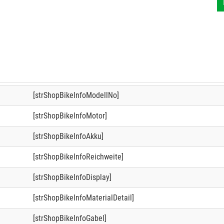
[strShopBikeInfoModellNo]
[strShopBikeInfoMotor]
[strShopBikeInfoAkku]
[strShopBikeInfoReichweite]
[strShopBikeInfoDisplay]
[strShopBikeInfoMaterialDetail]
[strShopBikeInfoGabel]