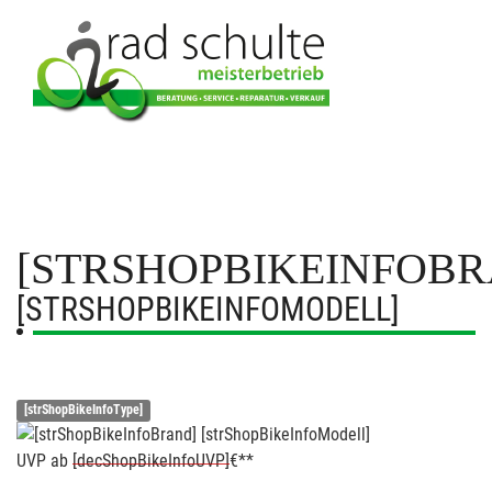
[STRSHOPBIKEINFOBR
[STRSHOPBIKEINFOMODELL]
[strShopBikeInfoType]
UVP
ab
[decShopBikeInfoUVP]
€**