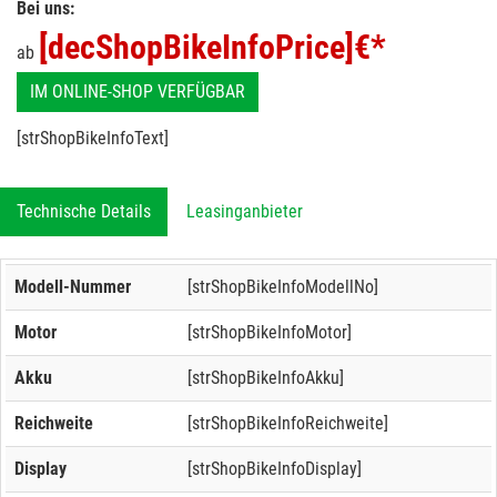
Bei uns:
[decShopBikeInfoPrice]
€*
ab
IM ONLINE-SHOP VERFÜGBAR
[strShopBikeInfoText]
Technische Details
Leasinganbieter
Modell-Nummer
[strShopBikeInfoModellNo]
Motor
[strShopBikeInfoMotor]
Akku
[strShopBikeInfoAkku]
Reichweite
[strShopBikeInfoReichweite]
Display
[strShopBikeInfoDisplay]