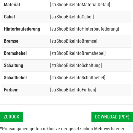
Material
[strShopBikeInfoMaterialDetail]
Gabel
[strShopBikeInfoGabel]
Hinterbaufederung
[strShopBikeInfoHinterbaufederung]
Bremse
[strShopBikeInfoBremse]
Bremshebel
[strShopBikeInfoBremshebel]
Schaltung
[strShopBikeInfoSchaltung]
Schalthebel
[strShopBikeInfoSchalthebel]
Farben:
[strShopBikeInfoFarben]
ZURÜCK
DOWNLOAD (PDF)
*Preisangaben gelten inklusive der gesetzlichen Mehrwertsteuer.