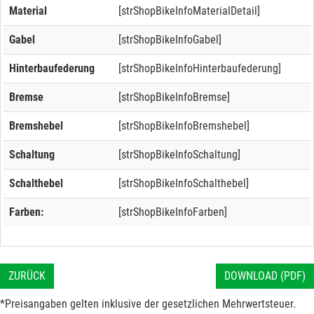
Material
[strShopBikeInfoMaterialDetail]
Gabel
[strShopBikeInfoGabel]
Hinterbaufederung
[strShopBikeInfoHinterbaufederung]
Bremse
[strShopBikeInfoBremse]
Bremshebel
[strShopBikeInfoBremshebel]
Schaltung
[strShopBikeInfoSchaltung]
Schalthebel
[strShopBikeInfoSchalthebel]
Farben:
[strShopBikeInfoFarben]
ZURÜCK
DOWNLOAD (PDF)
*Preisangaben gelten inklusive der gesetzlichen Mehrwertsteuer.