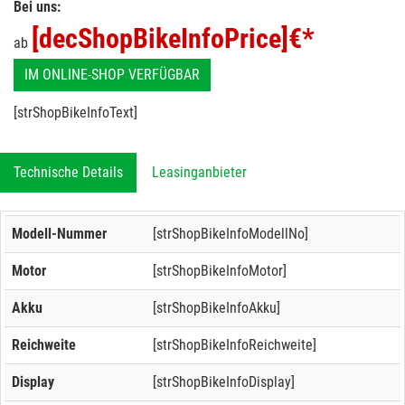
Bei uns:
[decShopBikeInfoPrice]
€*
ab
IM ONLINE-SHOP VERFÜGBAR
[strShopBikeInfoText]
Technische Details
Leasinganbieter
Modell-Nummer
[strShopBikeInfoModellNo]
Motor
[strShopBikeInfoMotor]
Akku
[strShopBikeInfoAkku]
Reichweite
[strShopBikeInfoReichweite]
Display
[strShopBikeInfoDisplay]