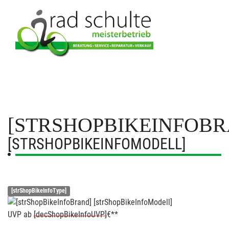
[STRSHOPBIKEINFOBR
[STRSHOPBIKEINFOMODELL]
[strShopBikeInfoType]
UVP
ab
[decShopBikeInfoUVP]
€**