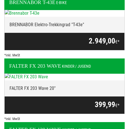
BRENNABOR
T-43E
E-BIKE
BRENNABOR Elektro-Trekkingrad "T-43e"
2.949,00
€*
*inkl. MwSt
FALTER
FX 203 WAVE
KINDER / JUGEND
FALTER FX 203 Wave 20"
399,99
€*
*inkl. MwSt