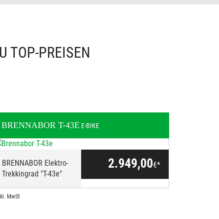
U TOP-PREISEN
BRENNABOR
T-43E
E-BIKE
2.949,00
BRENNABOR Elektro-
€*
Trekkingrad "T-43e"
nkl. MwSt