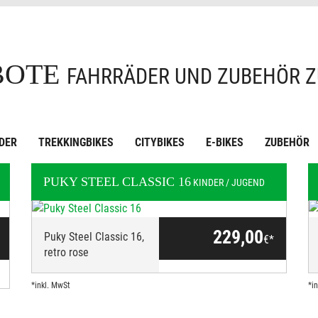
BOTE
FAHRRÄDER UND ZUBEHÖR Z
DER
TREKKINGBIKES
CITYBIKES
E-BIKES
ZUBEHÖR
PUKY
STEEL CLASSIC 16
KINDER / JUGEND
KINDER / JUGEND
229,00
Puky Steel Classic 16,
€*
retro rose
*inkl. MwSt
*i