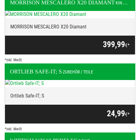
MORRISON
MESCALERO X20 DIAMANT
KINDER / JUGEND
MORRISON MESCALERO X20 Diamant
399,99
€*
*inkl. MwSt
ORTLIEB
SAFE-IT; S
ZUBEHÖR / TEILE
Ortlieb Safe-IT; S
24,99
€*
*inkl. MwSt