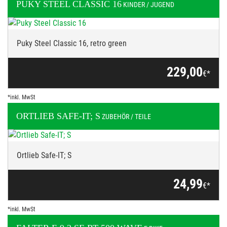
PUKY
STEEL CLASSIC 16
KINDER / JUGEND
Puky Steel Classic 16, retro green
229,00
€*
*inkl. MwSt
ORTLIEB
SAFE-IT; S
ZUBEHÖR / TEILE
Ortlieb Safe-IT; S
24,99
€*
*inkl. MwSt