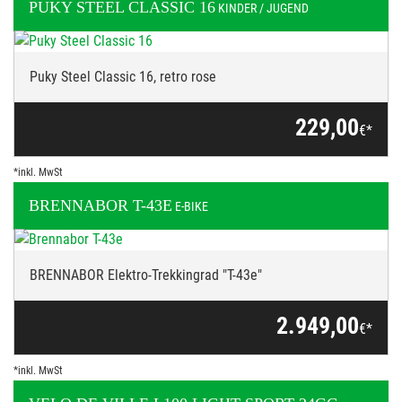
PUKY
STEEL CLASSIC 16
KINDER / JUGEND
Puky Steel Classic 16, retro rose
229,00
€*
*inkl. MwSt
BRENNABOR
T-43E
E-BIKE
BRENNABOR Elektro-Trekkingrad "T-43e"
2.949,00
€*
*inkl. MwSt