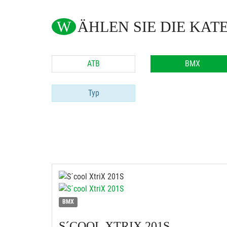
WÄHLEN SIE DIE KAT
ATB
BMX
Typ
BMX
S´COOL
XTRIX 201S