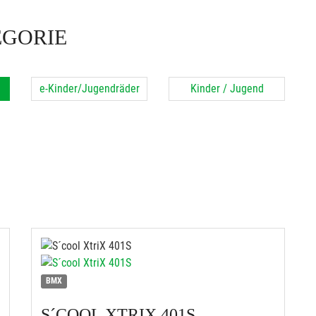
EGORIE
e-Kinder/Jugendräder
Kinder / Jugend
BMX
S´COOL
XTRIX 401S